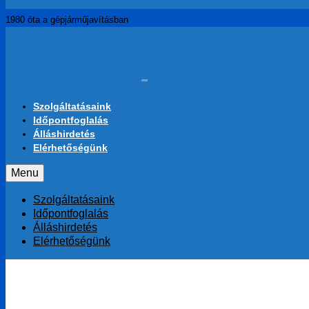
A műszaki é
Szolgáltatásaink
Időpontfoglalás
Álláshirdetés
Skip to Main Content
Elérhetőségünk
Menu
Szolgáltatásaink
Időpontfoglalás
Álláshirdetés
Elérhetőségünk